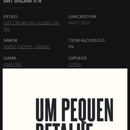
ESTILO
LANÇADO EM
OAT CREAM IPA
DOUBLE IPA
MAIO 2022
IPA
SABOR
TEOR ALCOÓLICO
SWEET
HOPPY
CREAMY
8%
GAMA
LÚPULOS
ONE-OFF
CITRA
LEVEDURA
MALTES
HAZY
PILSNER
PALE ALE
FLAKED
OATS
MALTED OATS
WHEAT
MALT
FLAKED WHEAT
UM PEQUENO
FORMATOS
OUTROS INGREDIENTES
44 CL LATAS
LACTOSA