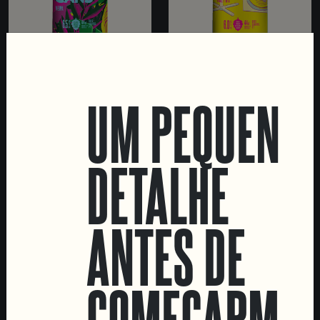
TIGERS AND TOUCANS
ONLY FANS
TROPICAL NE IPA
RICE HAZE IPA
UM PEQUENO
DETALHE
ANTES DE
COMEÇARMOS
C.R.E.A.M.
OAT CREAM IPA