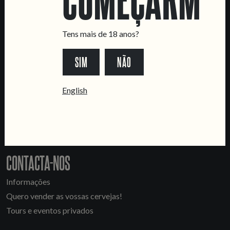
Tens mais de 18 anos?
SIM
NÃO
LOCATIONS
English
Marvila Taproom
Intendente Taproom
Fábrica
CONTACTA-NOS
Informações
Quero vender as vossas cervejas!
Tours e eventos privados