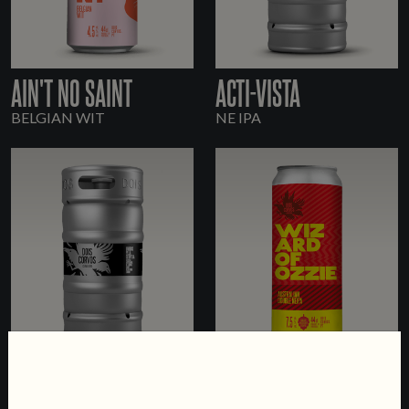
AIN'T NO SAINT
ACTI-VISTA
BELGIAN WIT
NE IPA
HEX-CELLENT
WIZARD OF OZZIE
NE IPA
DOUBLE NE IPA