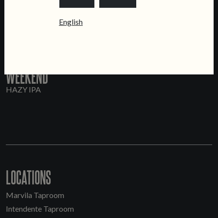
English
WEEKEND
HAZY IPA
LOCATIONS
Marvila Taproom
Intendente Taproom