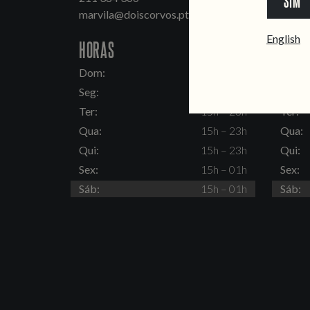
SIM
marvila@doiscorvos.pt
inten
English
HORAS
HORA
Dom:
15h – 23h
Dom:
Seg:
Fechado
Seg:
Ter:
15h – 23h
Ter:
Qua:
15h – 23h
Qua:
Qui:
15h – 23h
Qui:
Sex:
15h – 01h
Sex:
Sáb:
15h – 01h
Sáb: