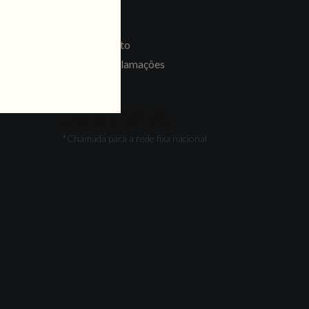
LINKS
Recrutamento
Livro de Reclamações
SEGUE-NOS
*Chamada para a rede fixa nacional