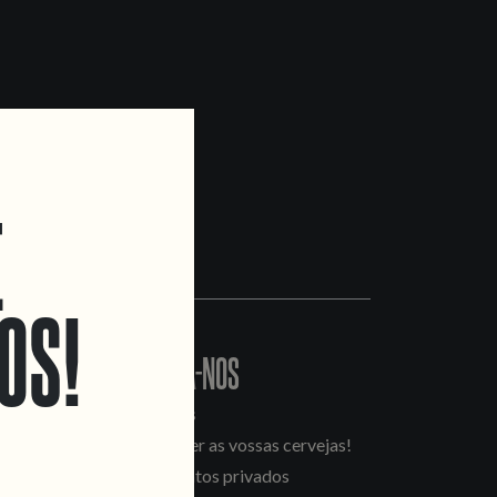
E
OS!
CONTACTA-NOS
Informações
Quero vender as vossas cervejas!
Tours e eventos privados