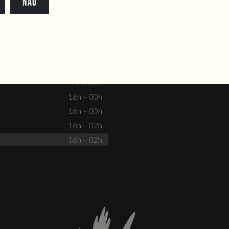
NÃO
dente@doiscorvos.pt
211 331 093
*
info@doiscorvos.pt
S
HORAS
Fechado
Não há eventos
Fechado
Fechado
16h – 00h
16h – 00h
16h – 02h
16h – 02h