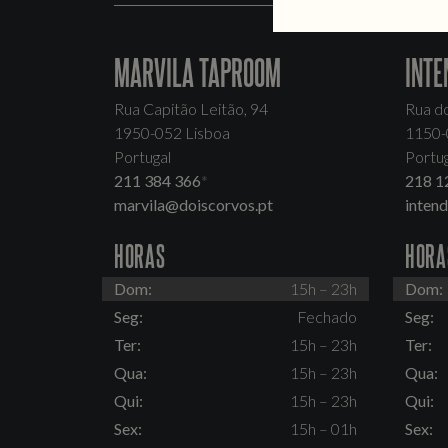
MARVILA TAPROOM
INTE
Rua Capitão Leitão, 94
Rua d
1950-052 Lisboa
1150-
Portugal
Portug
211 384 366
*
218 1
marvila@doiscorvos.pt
inten
HORAS
HORA
Dom:
15h – 23h
Dom:
Seg:
Fechado
Seg:
Ter:
15h – 23h
Ter:
Qua:
15h – 23h
Qua:
Qui:
15h – 23h
Qui:
Sex:
15h – 01h
Sex: