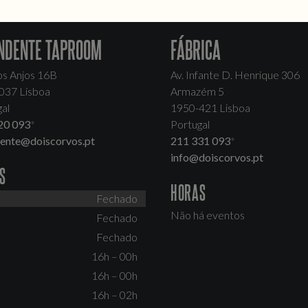
NDENTE TAPROOM
FÁBRICA
os Anjos 16B
Av. Infante D. Henrique 306
037 Lisboa
Armazém 5
al
1950-421 Lisboa
20 093
*
Portugal
dente@doiscorvos.pt
211 331 093
*
info@doiscorvos.pt
S
HORAS
Fechado
Não há eventos
Fechado
Fechado
16h – 00h
16h – 00h
16h – 02h