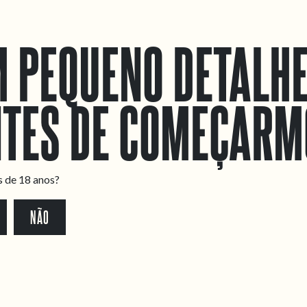
 PEQUENO DETALH
TES DE COMEÇARM
s de 18 anos?
NÃO