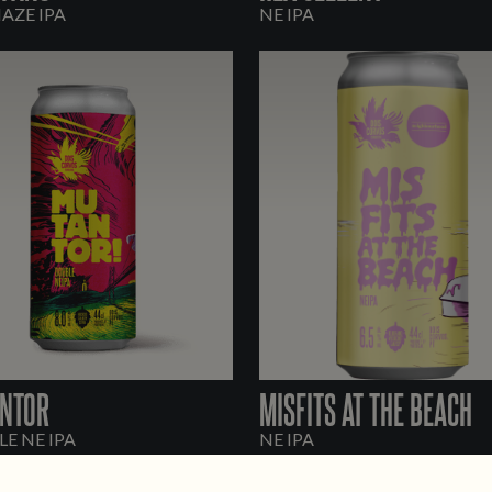
HAZE IPA
NE IPA
NTOR
MISFITS AT THE BEACH
E NE IPA
NE IPA