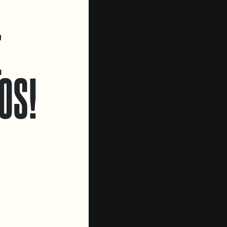
E
OS!