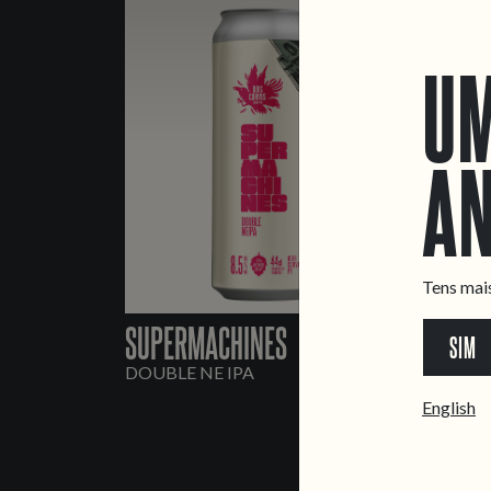
UM
AN
Tens mai
SUPERMACHINES
SIM
DOUBLE NE IPA
English