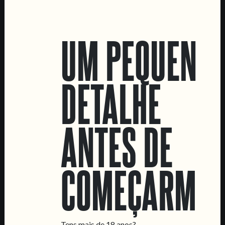
UM PEQUENO
DETALHE
WIZARD OF OZZIE
MISFITS AT THE BEACH
DOUBLE NE IPA
NE IPA
ANTES DE
COMEÇARMOS
Tens mais de 18 anos?