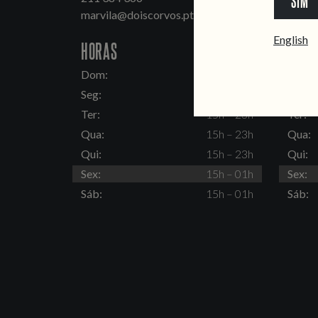
SIM
marvila@doiscorvos.pt
inten
English
HORAS
HORA
Dom:
15h – 23h
Dom:
Seg:
Fechado
Seg:
Ter:
15h – 23h
Ter:
Qua:
15h – 23h
Qua:
Qui:
15h – 23h
Qui:
Sex:
15h – 01h
Sex:
Sáb:
15h – 01h
Sáb: