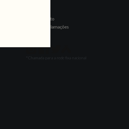
LINKS
Recrutamento
Livro de Reclamações
SEGUE-NOS
*Chamada para a rede fixa nacional