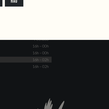
NÃO
dente@doiscorvos.pt
211 331 093
*
info@doiscorvos.pt
S
HORAS
Fechado
Não há eventos
Fechado
Fechado
16h – 00h
16h – 00h
16h – 02h
16h – 02h