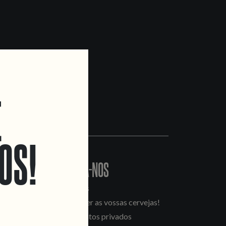
E
OS!
CONTACTA-NOS
Informações
Quero vender as vossas cervejas!
Tours e eventos privados