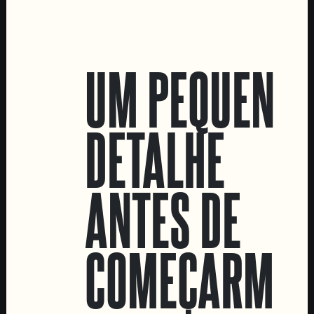
LOCATIONS
UM PEQUENO
Marvila Taproom
Intendente Taproom
DETALHE
Fábrica
CONTACTA-NOS
ANTES DE
Informações
Quero vender as vossas cervejas!
Tours e eventos privados
COMEÇARMOS
LINKS
Recrutamento
Livro de Reclamações