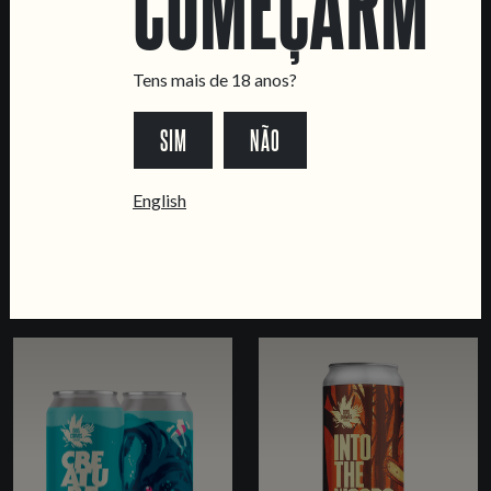
COMEÇARMOS
Tens mais de 18 anos?
SIM
NÃO
O REI
CASAMENTOS &
English
BAPTIZADOS
RUM BARREL AGED
IMPERIAL STOUT
IMPERIAL STOUT WITH
PASTEL DE NATA