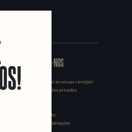
E
CONTACTA-NOS
OS!
Informações
Quero vender as vossas cervejas!
Tours e eventos privados
LINKS
Recrutamento
Livro de Reclamações