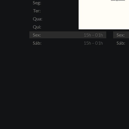
Seg:
Fechado
Seg:
Ter:
15h – 23h
Ter:
Qua:
15h – 23h
Qua:
Qui:
15h – 23h
Qui:
Sex:
15h – 01h
Sex:
Sáb:
15h – 01h
Sáb: