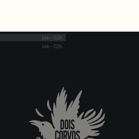
Não há eventos
Fechado
Fechado
16h – 00h
16h – 00h
16h – 02h
16h – 02h