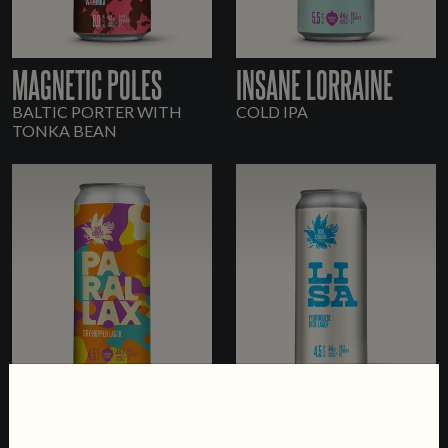
MAGNETIC POLES
INSANE LORRAINE
BALTIC PORTER WITH
COLD IPA
TONKA BEAN
PARALLAX
LISA
DRY-HOPPED LAGER
PORTUGUESE RICE LAGER