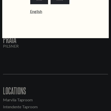
English
PRATA
PILSNER
LOCATIONS
Marvila Taproom
Intendente Taproom