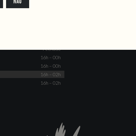
NÃO
dente@doiscorvos.pt
211 331 093
*
info@doiscorvos.pt
S
HORAS
Fechado
Não há eventos
Fechado
Fechado
16h – 00h
16h – 00h
16h – 02h
16h – 02h