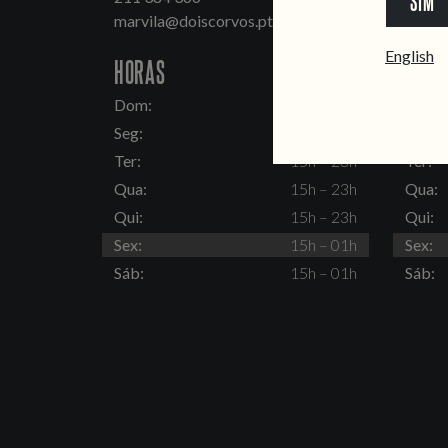
SIM
marvila@doiscorvos.pt
inten
English
HORAS
HORA
Dom:
15h – 23h
Dom:
Seg:
Fechado
Seg:
Ter:
15h – 23h
Ter:
Qua:
15h – 23h
Qua:
Qui:
15h – 23h
Qui:
Sex:
15h – 01h
Sex:
Sáb:
15h – 01h
Sáb: