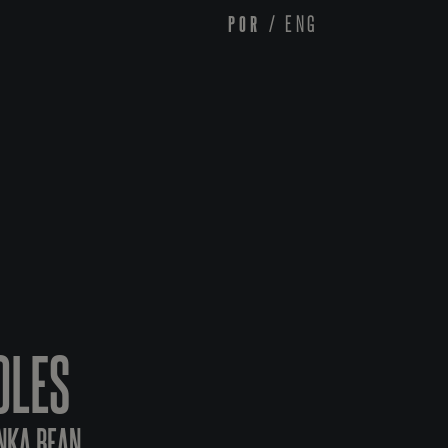
POR
/
ENG
OLES
ONKA BEAN