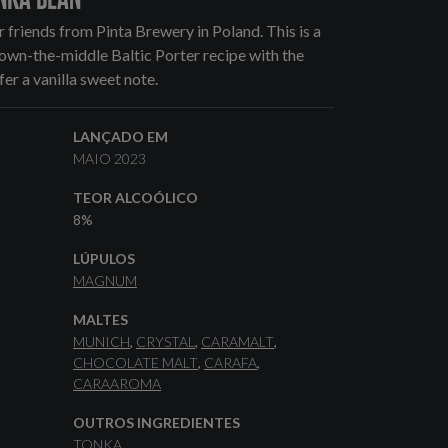
 friends from Pinta Brewery in Poland. This is a
down-the-middle Baltic Porter recipe with the
er a vanilla sweet note.
LANÇADO EM
MAIO 2023
TEOR ALCOÓLICO
8%
LÚPULOS
MAGNUM
MALTES
MUNICH
CRYSTAL
CARAMALT
CHOCOLATE MALT
CARAFA
CARAAROMA
OUTROS INGREDIENTES
TONKA