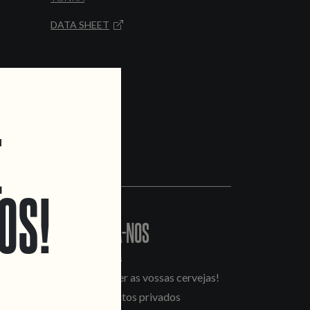
DATA SHEET
E
OS!
CONTACTA-NOS
Informações
Quero vender as vossas cervejas!
Tours e eventos privados