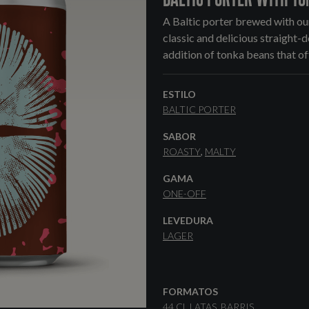
A Baltic porter brewed with our
classic and delicious straight-
addition of tonka beans that off
ESTILO
BALTIC PORTER
SABOR
ROASTY
MALTY
GAMA
ONE-OFF
LEVEDURA
LAGER
FORMATOS
44 CL LATAS
BARRIS