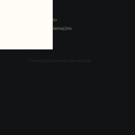
LINKS
Recrutamento
Livro de Reclamações
SEGUE-NOS
*Chamada para a rede fixa nacional