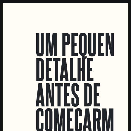
LOCATIONS
UM PEQUENO
Marvila Taproom
Intendente Taproom
DETALHE
Fábrica
CONTACTA-NOS
ANTES DE
Informações
Quero vender as vossas cervejas!
Tours e eventos privados
COMEÇARMOS
LINKS
Recrutamento