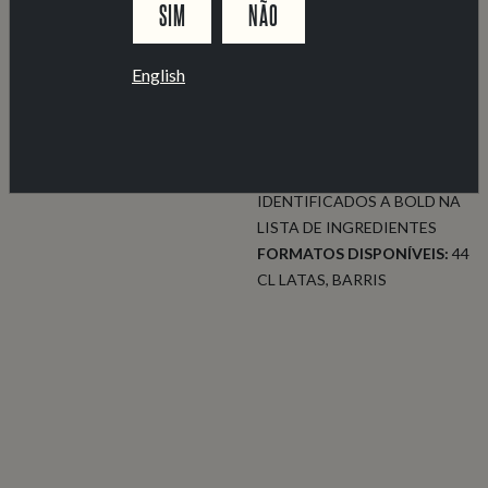
SIM
NÃO
°PLATO
CLASSIFICAÇÃO DE
PRODUTO:
N/A
English
INGREDIENTES:
AGUA
CEVADA
LUPULO
TONKA
BEAN
ALERGÉNIOS:
IDENTIFICADOS A BOLD NA
LISTA DE INGREDIENTES
FORMATOS DISPONÍVEIS:
44
CL LATAS
BARRIS