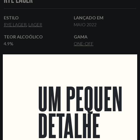
ESTILO
LANÇADO EM
RYE LAGER
LAGER
MAIO 2022
TEOR ALCOÓLICO
GAMA
4.9%
ONE-OFF
LEVEDURA
MALTES
LAGER
PILSNER
RYE
CARAFA
FORMATOS
COLABORAÇÕES
44 CL LATAS
BARRIS
D'OS DIABOS
UM PEQUENO
DETALHE
LOCATIONS