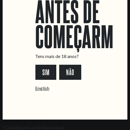
ANTES DE
Marvila Taproom
Intendente Taproom
COMEÇARMOS
Fábrica
CONTACTA-NOS
Informações
Quero vender as vossas cervejas!
Tens mais de 18 anos?
Tours e eventos privados
SIM
NÃO
LINKS
Recrutamento
English
Livro de Reclamações
SEGUE-NOS
*Chamada para a rede fixa nacional