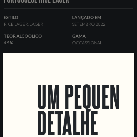
ESTILO
LANÇADO EM
RICE LAGER
LAGER
SETEMBRO 2022
TEOR ALCOÓLICO
GAMA
4.5%
OCCASSIONAL
LEVEDURA
MALTES
LAGER
PILSNER
ARROZ
FORMATOS
DATA SHEET
44 CL LATAS
BARRIS
UM PEQUENO
DETALHE
LOCATIONS