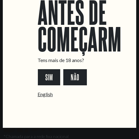
ANTES DE
Marvila Taproom
Intendente Taproom
COMEÇARMOS
Fábrica
CONTACTA-NOS
Informações
Quero vender as vossas cervejas!
Tens mais de 18 anos?
Tours e eventos privados
SIM
NÃO
LINKS
Recrutamento
English
Livro de Reclamações
SEGUE-NOS
*Chamada para a rede fixa nacional