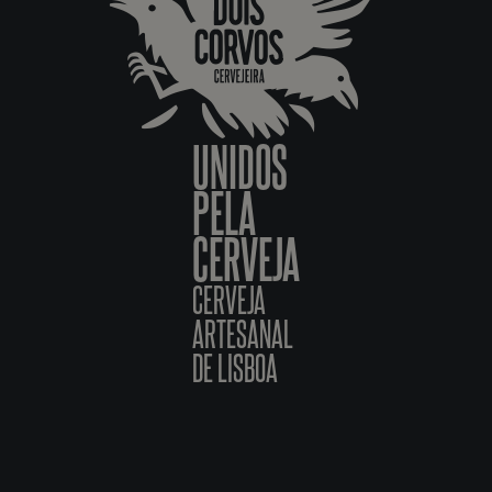
UNIDOS
PELA
CERVEJA
CERVEJA
ARTESANAL
DE LISBOA