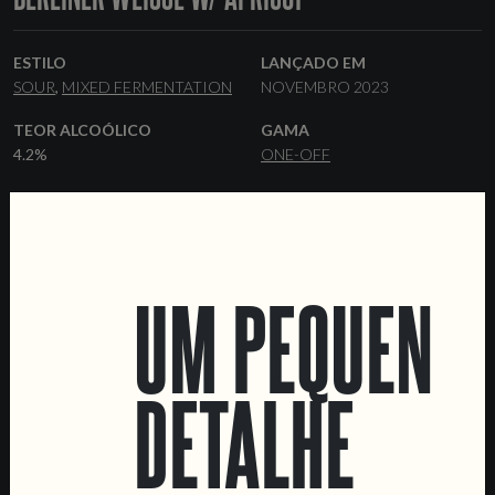
ESTILO
LANÇADO EM
SOUR
MIXED FERMENTATION
NOVEMBRO 2023
TEOR ALCOÓLICO
GAMA
4.2%
ONE-OFF
LEVEDURA
FORMATOS
BRETTANOMYCES
BARRIS
37.5 CL GARRAFAS
OUTROS INGREDIENTES
BARRICAS
APRICOT
NEUTRAL OAK
UM PEQUENO
DETALHE
LOCATIONS