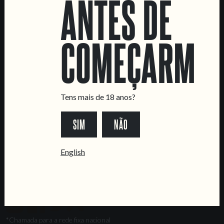
ANTES DE
Marvila Taproom
Intendente Taproom
COMEÇARMOS
Fábrica
CONTACTA-NOS
Informações
Quero vender as vossas cervejas!
Tens mais de 18 anos?
Tours e eventos privados
SIM
NÃO
LINKS
Recrutamento
English
Livro de Reclamações
SEGUE-NOS
*Chamada para a rede fixa nacional