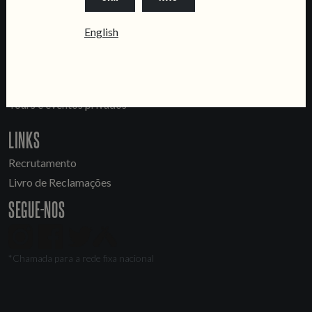
Fábrica
CONTACTA-NOS
English
Informações
Quero vender as vossas cervejas!
Tours e eventos privados
LINKS
Recrutamento
Livro de Reclamações
SEGUE-NOS
*Chamada para a rede fixa nacional