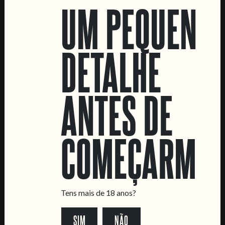
UM PEQUENO
DETALHE
BASKET CASE
BARREL AGED FRUIT
ANTES DE
SOUR ALE
COMEÇARMOS
LOCATIONS
Tens mais de 18 anos?
Marvila Taproom
Intendente Taproom
SIM
NÃO