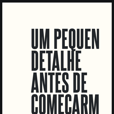
LOCATIONS
UM PEQUENO
Marvila Taproom
Intendente Taproom
DETALHE
Fábrica
CONTACTA-NOS
ANTES DE
Informações
Quero vender as vossas cervejas!
Tours e eventos privados
COMEÇARMOS
LINKS
Recrutamento