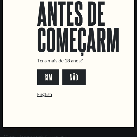
ANTES DE
Marvila Taproom
Intendente Taproom
COMEÇARMOS
Fábrica
CONTACTA-NOS
Informações
Tens mais de 18 anos?
Quero vender as vossas cervejas!
Tours e eventos privados
SIM
NÃO
LINKS
English
Recrutamento
Livro de Reclamações
SEGUE-NOS
*Chamada para a rede fixa nacional