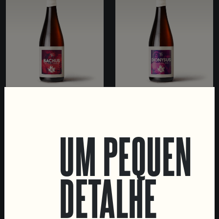
BACHUS
DIONYSUS
AMPHORA AGED WILD
BARREL AGED WILD ALE
ALE
UM PEQUENO
DETALHE
LOCATIONS