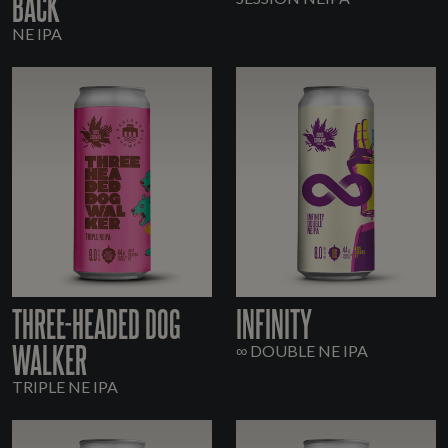
BACK
NE IPA
THREE-HEADED DOG
INFINITY
WALKER
∞ DOUBLE NE IPA
TRIPLE NE IPA