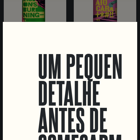
LISBON'S BURNING
CATRAIO CARA+*#!!
UM PEQUENO
NE IPA
NE IPA
DETALHE
ANTES DE