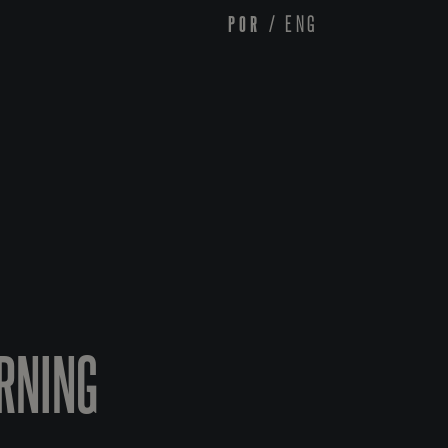
POR
/
ENG
URNING