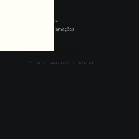
LINKS
Recrutamento
Livro de Reclamações
SEGUE-NOS
*Chamada para a rede fixa nacional