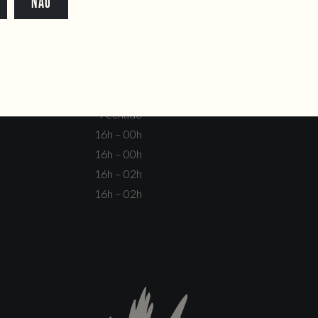
NÃO
dente@doiscorvos.pt
211 331 093
*
info@doiscorvos.pt
S
HORAS
Fechado
Não há eventos
Fechado
Fechado
16h – 00h
16h – 00h
16h – 02h
16h – 02h