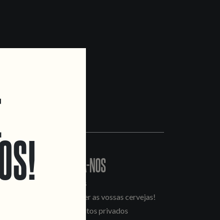
E
OS!
CONTACTA-NOS
Informações
Quero vender as vossas cervejas!
Tours e eventos privados