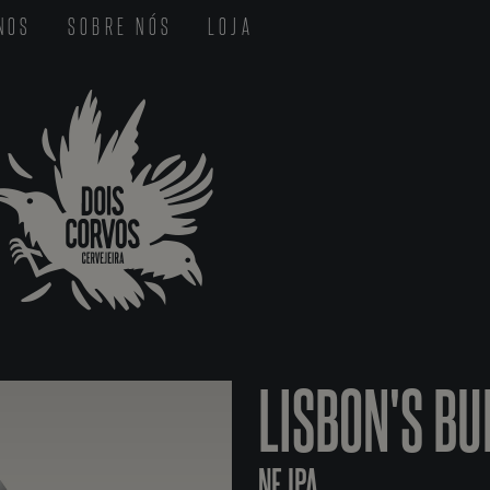
-NOS
SOBRE NÓS
LOJA
LISBON'S B
NE IPA