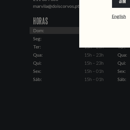
SIM
marvila@doiscorvos.pt
inten
English
HORAS
HORA
Dom:
15h – 23h
Dom:
Seg:
Fechado
Seg:
Ter:
15h – 23h
Ter:
Qua:
15h – 23h
Qua:
Qui:
15h – 23h
Qui:
Sex:
15h – 01h
Sex:
Sáb:
15h – 01h
Sáb: