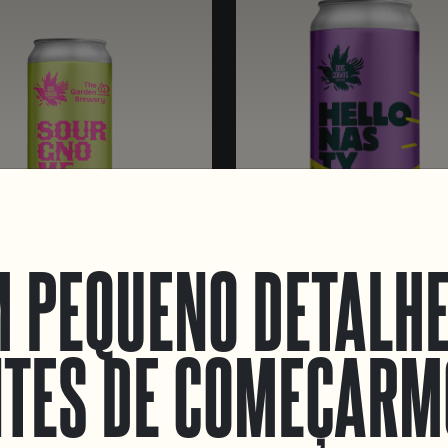
 PEQUENO DETALH
 GNOME
HELLO NASTY
ED SOUR
DRY-HOPPED SOUR
TES DE COMEÇARM