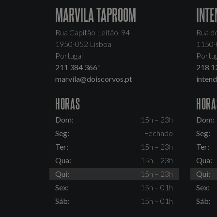
MARVILA TAPROOM
INTE
Rua Capitão Leitão, 94
Rua d
1950-052 Lisboa
1150-
Portugal
Portug
211 384 366
*
218 1
marvila@doiscorvos.pt
inten
HORAS
HORA
Dom:
15h – 23h
Dom:
Seg:
Fechado
Seg:
Ter:
15h – 23h
Ter:
Qua:
15h – 23h
Qua:
Qui:
15h – 23h
Qui:
Sex:
15h – 01h
Sex:
Sáb:
15h – 01h
Sáb: