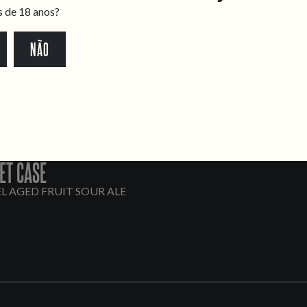
s de 18 anos?
NÃO
ET CASE
L AGED FRUIT SOUR ALE