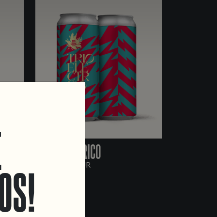
E
TRIO ELECTRICO
FRUITED SOUR
OS!