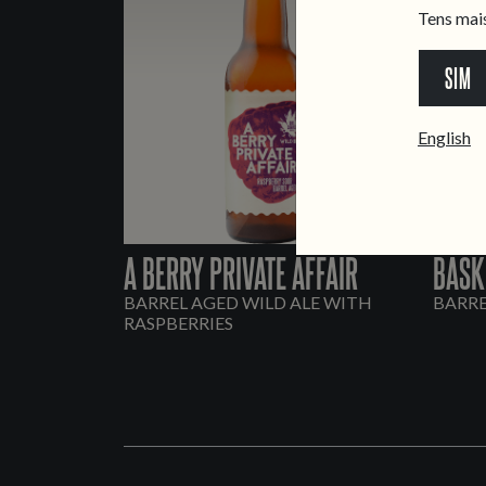
Tens mai
SIM
English
A BERRY PRIVATE AFFAIR
BASK
BARREL AGED WILD ALE WITH
BARRE
RASPBERRIES