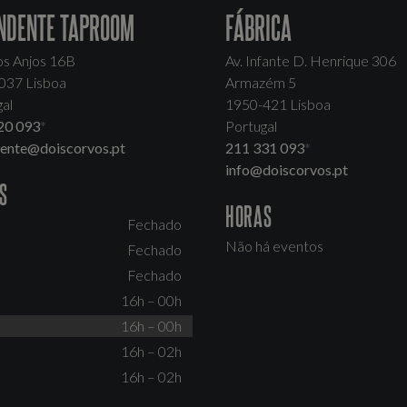
NDENTE TAPROOM
FÁBRICA
os Anjos 16B
Av. Infante D. Henrique 306
037 Lisboa
Armazém 5
al
1950-421 Lisboa
20 093
*
Portugal
dente@doiscorvos.pt
211 331 093
*
info@doiscorvos.pt
S
HORAS
Fechado
Não há eventos
Fechado
Fechado
16h – 00h
16h – 00h
16h – 02h
16h – 02h