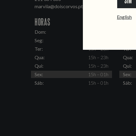
SIM
marvila@doiscorvos.pt
inten
English
HORAS
HORA
Dom:
15h – 23h
Dom:
Seg:
Fechado
Seg:
Ter:
15h – 23h
Ter:
Qua:
15h – 23h
Qua:
Qui:
15h – 23h
Qui:
Sex:
15h – 01h
Sex:
Sáb:
15h – 01h
Sáb: