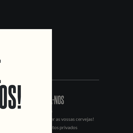
E
OS!
CONTACTA-NOS
Informações
Quero vender as vossas cervejas!
Tours e eventos privados