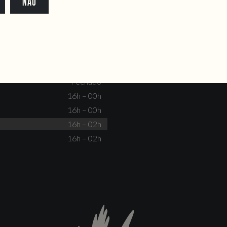
NÃO
dente@doiscorvos.pt
211 331 093
*
info@doiscorvos.pt
S
HORAS
Fechado
Não há eventos
Fechado
Fechado
16h – 00h
16h – 00h
16h – 02h
16h – 02h