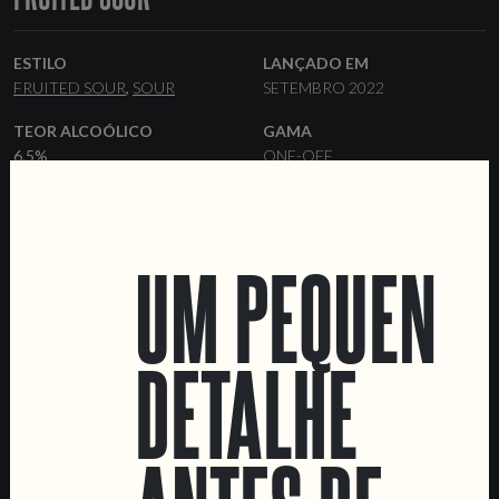
ESTILO
LANÇADO EM
FRUITED SOUR
SOUR
SETEMBRO 2022
TEOR ALCOÓLICO
GAMA
6.5%
ONE-OFF
FORMATOS
OUTROS INGREDIENTES
44 CL LATAS
BARRIS
GUAVA
PASSIONFRUIT
UM PEQUENO
DETALHE
LOCATIONS
Marvila Taproom
Intendente Taproom