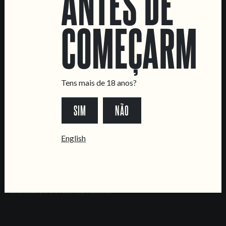
ANTES DE
Fábrica
COMEÇARMOS
CONTACTA-NOS
Informações
Quero vender as vossas cervejas!
Tours e eventos privados
Tens mais de 18 anos?
LINKS
SIM
NÃO
Recrutamento
Livro de Reclamações
English
SEGUE-NOS
*Chamada para a rede fixa nacional