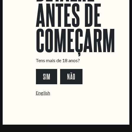
LOCATIONS
ANTES DE
Marvila Taproom
Intendente Taproom
COMEÇARMOS
Fábrica
CONTACTA-NOS
Informações
Tens mais de 18 anos?
Quero vender as vossas cervejas!
Tours e eventos privados
SIM
NÃO
LINKS
English
Recrutamento
Livro de Reclamações
SEGUE-NOS