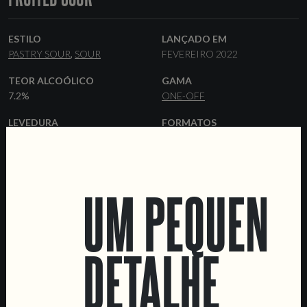
ESTILO
LANÇADO EM
PASTRY SOUR
SOUR
FEVEREIRO 2022
TEOR ALCOÓLICO
GAMA
7.2%
ONE-OFF
LEVEDURA
FORMATOS
AMERICAN ALE
44 CL LATAS
BARRIS
OUTROS INGREDIENTES
BLUEBERRY
RASPBERRY
UM PEQUENO
VANILLA
DETALHE