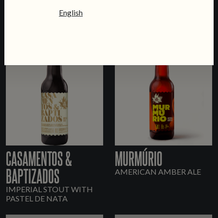
IMPERIAL STOUT
RUM BARREL AGED
English
IMPERIAL STOUT
CASAMENTOS &
MURMÚRIO
BAPTIZADOS
AMERICAN AMBER ALE
IMPERIAL STOUT WITH
PASTEL DE NATA