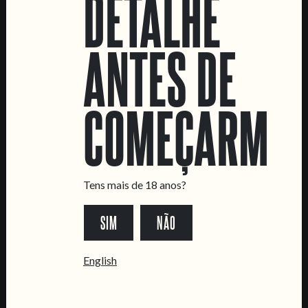
DETALHE
ANTES DE
LOCATIONS
COMEÇARMOS
Marvila Taproom
Intendente Taproom
Fábrica
CONTACTA-NOS
Tens mais de 18 anos?
Informações
SIM
NÃO
Quero vender as vossas cervejas!
Tours e eventos privados
English
LINKS