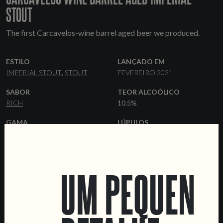
STOUT
The first Carcavelos-wine barrel aged beer we produced.
ESTILO
LANÇADO EM
IMPERIAL STOUT
STOUT
FEVEREIRO 2021
SABOR
TEOR ALCOÓLICO
RICH
10.5%
GAMA
LÚPULOS
OCCASSIONAL
CHINOOK
LEVEDURA
MALTES
AMERICAN ALE
PALE ALE
CARAFA
ROASTED
UM PEQUENO
BARLEY
FORMATOS
BARRICAS
33 CL GARRAFAS
BARRIS
CARCAVELOS