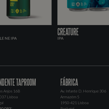
CREATURE
E NE IPA
IPA
NDENTE TAPROOM
FÁBRICA
os Anjos 16B
Av. Infante D. Henrique 306
037 Lisboa
Armazém 5
al
1950-421 Lisboa
20 093
*
Portugal