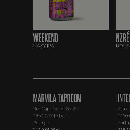
WEEKEND
NZRÉ
HAZY IPA
DOUBL
MARVILA TAPROOM
INTE
Rua Capitão Leitão, 94
Rua d
1950-052 Lisboa
1150-
Portugal
Portug
211 384 366
*
218 1