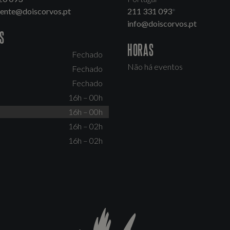
dente@doiscorvos.pt
211 331 093
*
info@doiscorvos.pt
S
HORAS
Fechado
Não há eventos
Fechado
Fechado
16h – 00h
16h – 00h
16h – 02h
16h – 02h