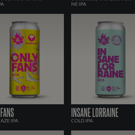
PA
NE IPA
 FANS
INSANE LORRAINE
HAZE IPA
COLD IPA