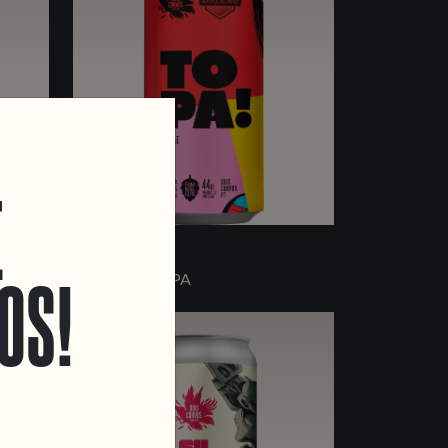
E
TOPA!
OS!
DOUBLE NE IPA