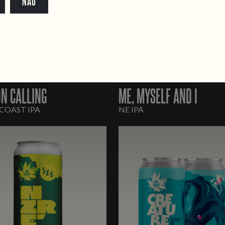
NÃO
ON CALLING
ME, MYSELF AND I
COAST IPA
NE IPA