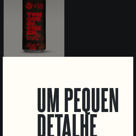
TONGUE IN CHEEK
IMPERIAL STOUT WITH
PECAN PRALINE AND
UM PEQUENO
TONKA
DETALHE