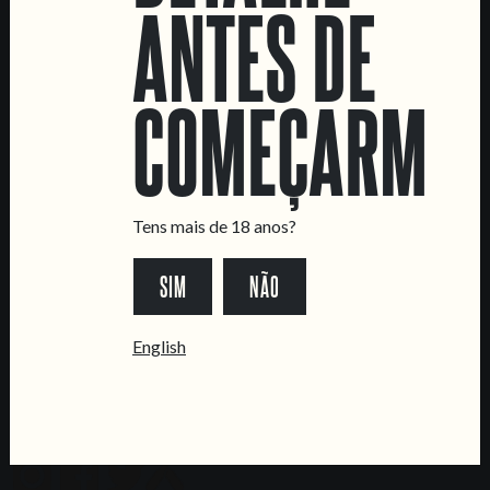
LOCATIONS
ANTES DE
Marvila Taproom
Intendente Taproom
COMEÇARMOS
Fábrica
CONTACTA-NOS
Informações
Tens mais de 18 anos?
Quero vender as vossas cervejas!
Tours e eventos privados
SIM
NÃO
LINKS
English
Recrutamento
Livro de Reclamações
SEGUE-NOS