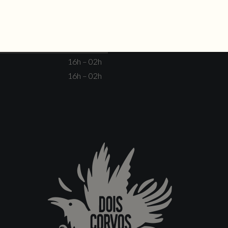
Não há eventos
Fechado
Fechado
16h – 00h
16h – 00h
16h – 02h
16h – 02h