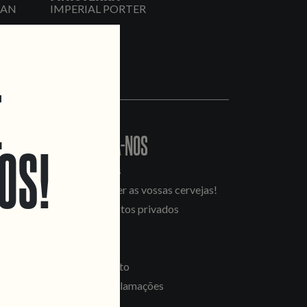
CAN
IMPERIAL PORTER
E
CONTACTA-NOS
OS!
Informações
Quero vender as vossas cervejas!
Tours e eventos privados
LINKS
Recrutamento
Livro de Reclamações