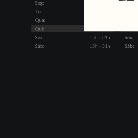
Seg:
Fechado
Seg:
Ter:
15h – 23h
Ter:
Qua:
15h – 23h
Qua:
Qui:
15h – 23h
Qui:
Sex:
15h – 01h
Sex:
Sáb:
15h – 01h
Sáb: