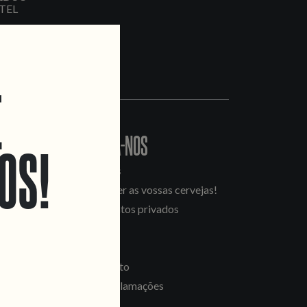
TEL
E
CONTACTA-NOS
OS!
Informações
Quero vender as vossas cervejas!
Tours e eventos privados
LINKS
Recrutamento
Livro de Reclamações