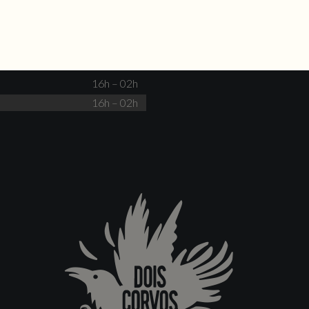
Não há eventos
Fechado
Fechado
16h – 00h
16h – 00h
16h – 02h
16h – 02h