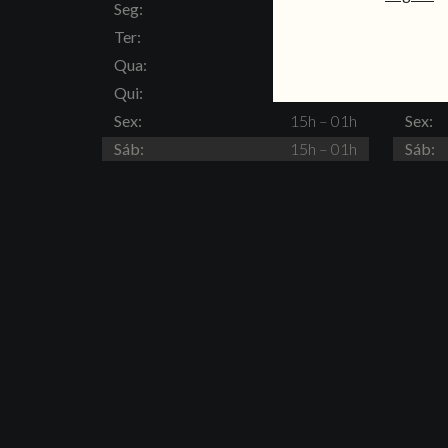
Seg:
Fechado
Seg:
Ter:
15h – 23h
Ter:
Qua:
15h – 23h
Qua:
Qui:
15h – 23h
Qui:
Sex:
15h – 01h
Sex:
Sáb:
15h – 01h
Sáb: