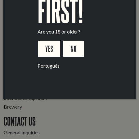
FIRST!
Fluência em português e inglês.
Capacidade de resolução de problemas, autonomia e
gosto por ambientes dinâmicos.
Paixão por cerveja artesanal é uma mais-valia.
Are you 18 or older?
YES
NO
Português
LOCATIONS
Marvila Taproom
Intendente Taproom
Brewery
CONTACT US
General Inquiries