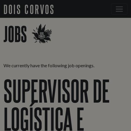
DOIS CORVOS
JOBS
We currently have the following job openings.
SUPERVISOR DE
LOGÍSTICA E