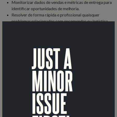
Monitorizar dados de vendas e métricas de entrega para
identificar oportunidades de melhoria.
Resolver de forma rápida e profissional quaisquer
problemas relacionados com encomendas ou logística.
Orçamentação, gestão e encomenda de materiais de
produção (caixas, garrafas, rótulos, latas, entre outros)
Gestão de inventários.
JUST A
REQUISITOS
Mínimo de 3 anos de experiência em funções similares,
MINOR
em operações comerciais, logística ou coordenação da
cadeia de abastecimento.
Experiência nos sectores de FMCG, bebidas ou hotelaria
é valorizada.
ISSUE
Fortes competências organizacionais e atenção ao
detalhe.
Domínio de ferramentas de logística, sistemas ERP e
CRM e Excel/Google Sheets.