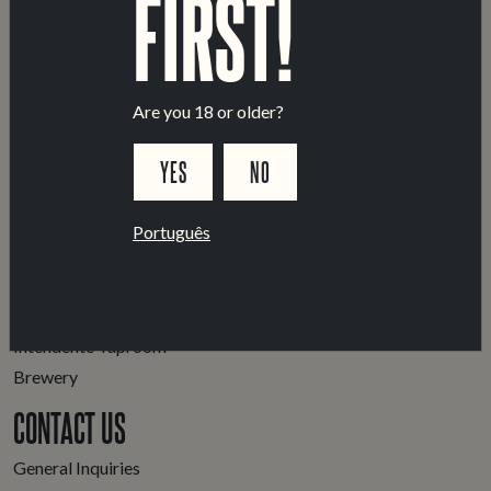
FIRST!
Fluência em português e inglês.
Capacidade de resolução de problemas, autonomia e
gosto por ambientes dinâmicos.
Paixão por cerveja artesanal é uma mais-valia.
Are you 18 or older?
YES
NO
Português
LOCATIONS
Marvila Taproom
Intendente Taproom
Brewery
CONTACT US
General Inquiries