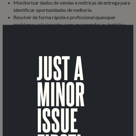
Monitorizar dados de vendas e métricas de entrega para
identificar oportunidades de melhoria.
Resolver de forma rápida e profissional quaisquer
problemas relacionados com encomendas ou logística.
Orçamentação, gestão e encomenda de materiais de
produção (caixas, garrafas, rótulos, latas, entre outros)
Gestão de inventários.
JUST A
REQUISITOS
Mínimo de 3 anos de experiência em funções similares,
MINOR
em operações comerciais, logística ou coordenação da
cadeia de abastecimento.
Experiência nos sectores de FMCG, bebidas ou hotelaria
é valorizada.
ISSUE
Fortes competências organizacionais e atenção ao
detalhe.
Domínio de ferramentas de logística, sistemas ERP e
CRM e Excel/Google Sheets.