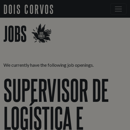
DOIS CORVOS
JOBS
We currently have the following job openings.
SUPERVISOR DE
LOGÍSTICA E