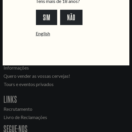
Tens mais de 18 anos?
LOCATIONS
SIM
NÃO
Marvila Taproom
English
Intendente Taproom
Fábrica
CONTACTA-NOS
Informações
Quero vender as vossas cervejas!
Tours e eventos privados
LINKS
Recrutamento
Livro de Reclamações
SEGUE-NOS