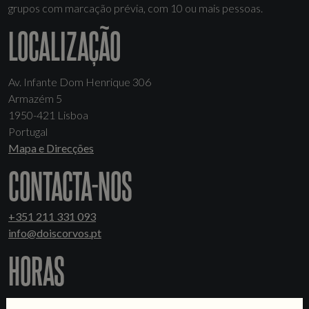
grupos com marcação prévia, com 10 ou mais pessoas.
LOCALIZAÇÃO
Av. Infante Dom Henrique 306
Armazém 5
1950-421 Lisboa
Portugal
Mapa e Direcções
CONTACTA-NOS
+351 211 331 093
info@doiscorvos.pt
HORAS
We currently don't have regular hours at our brewery, only