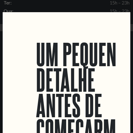
Ter:
15h – 23h
Qua:
15h – 23h
Qui:
15h – 23h
Sex:
15h – 01h
Sáb:
15h – 01h
UM PEQUENO
SEGUE DOIS CORVOS MARVILA
Instagram
DETALHE
Untappd
ANTES DE
COMEÇARMOS