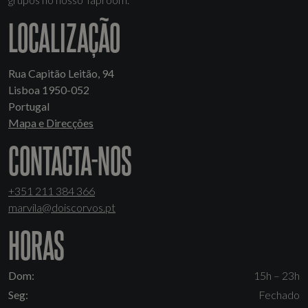
LOCALIZAÇÃO
Rua Capitão Leitão, 94
Lisboa 1950-052
Portugal
Mapa e Direcções
CONTACTA-NOS
+351 211 384 366
marvila@doiscorvos.pt
HORAS
Dom:
15h – 23h
Seg:
Fechado