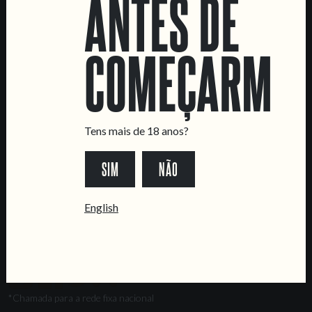
ANTES DE
Marvila Taproom
Intendente Taproom
Fábrica
COMEÇARMOS
CONTACTA-NOS
Informações
Quero vender as vossas cervejas!
Tens mais de 18 anos?
Tours e eventos privados
SIM
NÃO
LINKS
Recrutamento
English
Livro de Reclamações
SEGUE-NOS
*Chamada para a rede fixa nacional