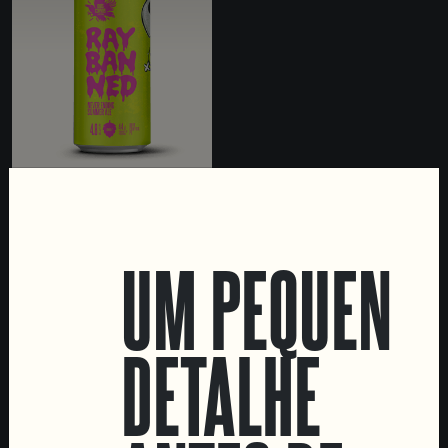
RAY BANNED
NEVER-ENDING SUMMER
ALE
UM PEQUENO
DETALHE
LOCATIONS