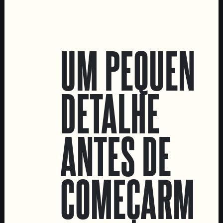
LOCATIONS
UM PEQUENO
Marvila Taproom
Intendente Taproom
DETALHE
Fábrica
CONTACTA-NOS
ANTES DE
Informações
Quero vender as vossas cervejas!
Tours e eventos privados
COMEÇARMOS
LINKS
Recrutamento
Livro de Reclamações