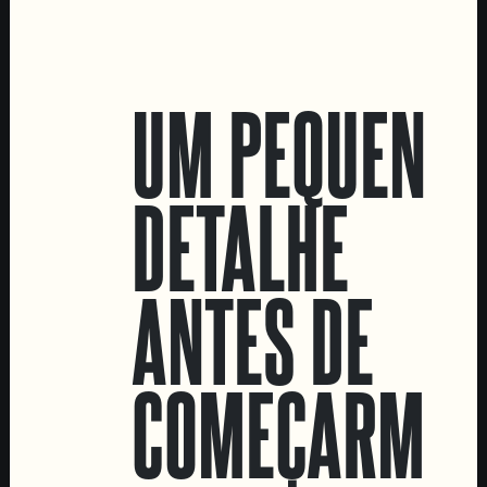
LOCATIONS
UM PEQUENO
Marvila Taproom
Intendente Taproom
DETALHE
Fábrica
CONTACTA-NOS
ANTES DE
Informações
Quero vender as vossas cervejas!
Tours e eventos privados
COMEÇARMOS
LINKS
Recrutamento
Livro de Reclamações