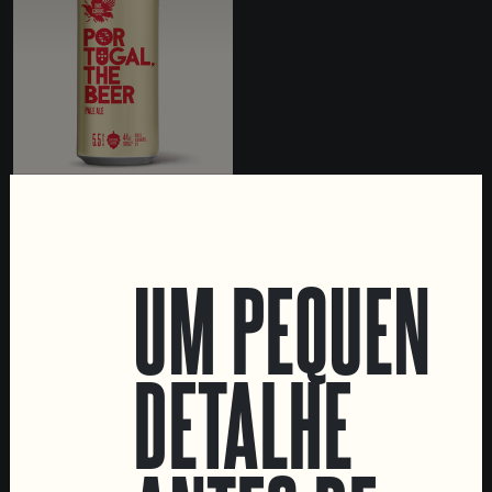
PORTUGAL THE BEER
HAZY PALE ALE
UM PEQUENO
DETALHE
LOCATIONS
Marvila Taproom