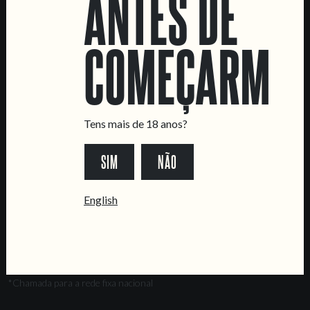
ANTES DE
Intendente Taproom
Fábrica
COMEÇARMOS
CONTACTA-NOS
Informações
Quero vender as vossas cervejas!
Tens mais de 18 anos?
Tours e eventos privados
SIM
NÃO
LINKS
Recrutamento
English
Livro de Reclamações
SEGUE-NOS
*Chamada para a rede fixa nacional