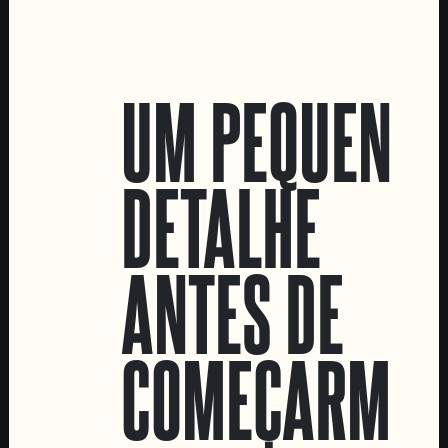
LOCATIONS
UM PEQUENO
Marvila Taproom
Intendente Taproom
DETALHE
Fábrica
CONTACTA-NOS
ANTES DE
Informações
Quero vender as vossas cervejas!
Tours e eventos privados
COMEÇARMOS
LINKS
Recrutamento
Livro de Reclamações