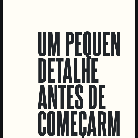
LOCATIONS
UM PEQUENO
Marvila Taproom
Intendente Taproom
DETALHE
Fábrica
CONTACTA-NOS
ANTES DE
Informações
Quero vender as vossas cervejas!
Tours e eventos privados
COMEÇARMOS
LINKS
Recrutamento
Livro de Reclamações