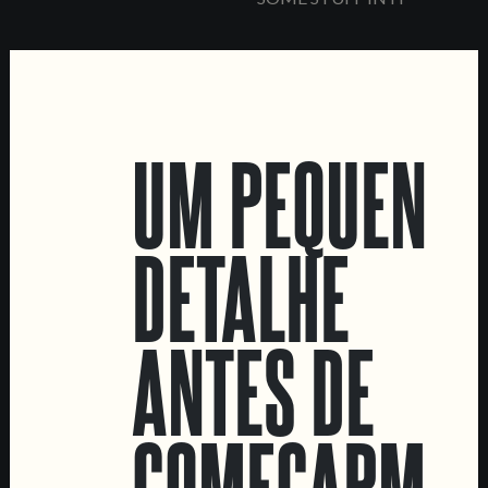
UM PEQUENO
LOCATIONS
Marvila Taproom
DETALHE
Intendente Taproom
Fábrica
CONTACTA-NOS
ANTES DE
Informações
Quero vender as vossas cervejas!
COMEÇARMOS
Tours e eventos privados