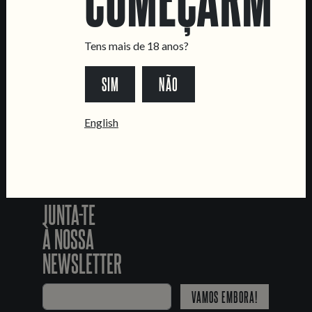
LINKS
Recrutamento
Tens mais de 18 anos?
Livro de Reclamações
SEGUE-NOS
SIM
NÃO
English
*Chamada para a rede fixa nacional
JUNTA-TE
À NOSSA
NEWSLETTER
VAMOS EMBORA!