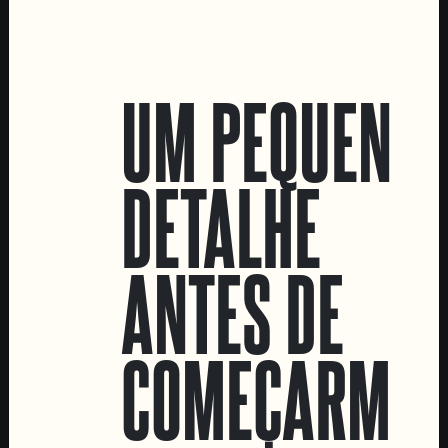
LOCATIONS
UM PEQUENO
Marvila Taproom
Intendente Taproom
DETALHE
Fábrica
CONTACTA-NOS
ANTES DE
Informações
Quero vender as vossas cervejas!
Tours e eventos privados
COMEÇARMOS
LINKS
Recrutamento
Livro de Reclamações