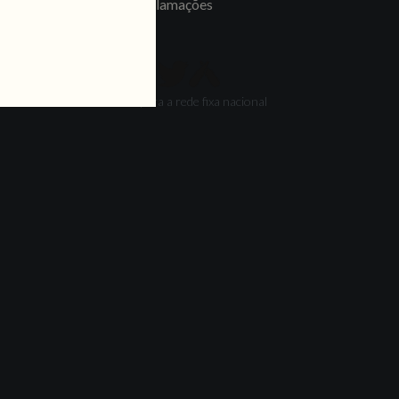
Livro de Reclamações
SEGUE-NOS
*Chamada para a rede fixa nacional