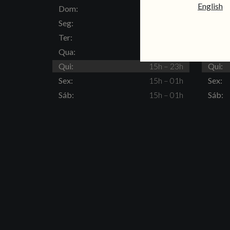
English
Dom:
15h – 23h
Dom:
Seg:
Fechado
Seg:
Ter:
15h – 23h
Ter:
Qua:
15h – 23h
Qua:
Qui:
15h – 23h
Qui:
Sex:
15h – 01h
Sex:
Sáb:
15h – 01h
Sáb: