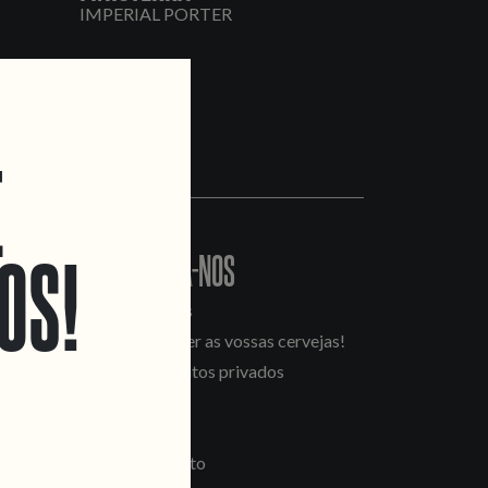
IMPERIAL PORTER
E
OS!
CONTACTA-NOS
Informações
Quero vender as vossas cervejas!
Tours e eventos privados
LINKS
Recrutamento