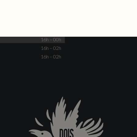
HORAS
Fechado
Não há eventos
Fechado
Fechado
16h – 00h
16h – 00h
16h – 02h
16h – 02h