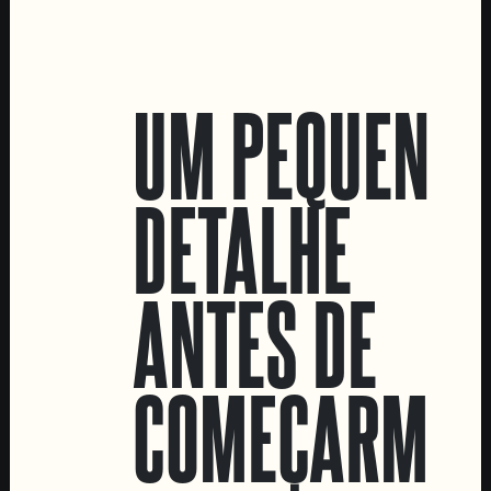
LOCATIONS
UM PEQUENO
Marvila Taproom
Intendente Taproom
DETALHE
Fábrica
CONTACTA-NOS
ANTES DE
Informações
Quero vender as vossas cervejas!
Tours e eventos privados
COMEÇARMOS
LINKS
Recrutamento
Livro de Reclamações