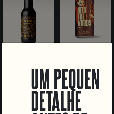
O REI
INTO THE WOODS
RUM BARREL AGED
SCOTCH ALE
IMPERIAL STOUT
UM PEQUENO
DETALHE
LOCATIONS