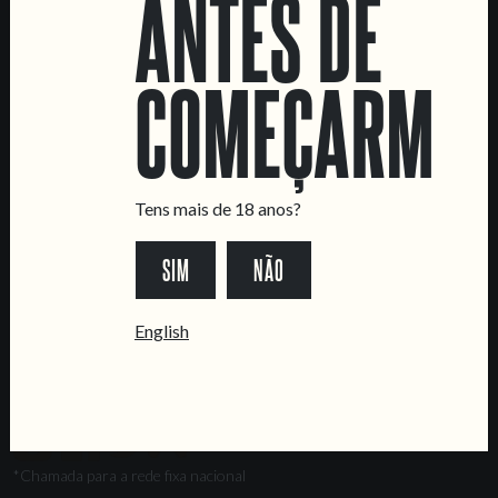
ANTES DE
Marvila Taproom
Intendente Taproom
Fábrica
COMEÇARMOS
CONTACTA-NOS
Informações
Quero vender as vossas cervejas!
Tens mais de 18 anos?
Tours e eventos privados
SIM
NÃO
LINKS
Recrutamento
English
Livro de Reclamações
SEGUE-NOS
*Chamada para a rede fixa nacional