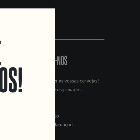
E
CONTACTA-NOS
OS!
Informações
Quero vender as vossas cervejas!
Tours e eventos privados
LINKS
Recrutamento
Livro de Reclamações
SEGUE-NOS