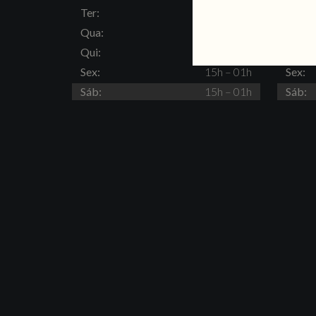
Ter:
15h – 23h
Ter:
Qua:
15h – 23h
Qua:
Qui:
15h – 23h
Qui:
Sex:
15h – 01h
Sex:
Sáb:
15h – 01h
Sáb: