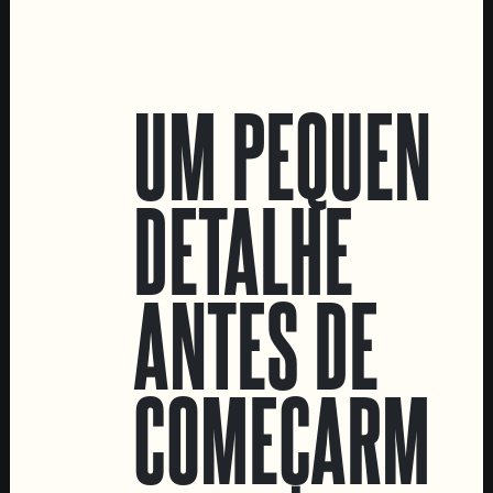
LOCATIONS
UM PEQUENO
Marvila Taproom
Intendente Taproom
DETALHE
Fábrica
CONTACTA-NOS
ANTES DE
Informações
Quero vender as vossas cervejas!
Tours e eventos privados
COMEÇARMOS
LINKS
Recrutamento
Livro de Reclamações